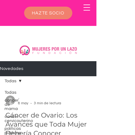
HAZTE SOCIO
Novedades
Todas
Todas
-
cancer
8 may
3 min de lectura
de
mama
Cáncer de Ovario: Los
cancer
cervicouterino
Avances que Toda Mujer
politicas
Debería Conocer
publicas