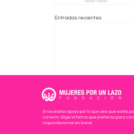
Entradas recientes
Si necesitas apoyo por lo que sea que estés pa
correcto. Elige la forma que prefieras para con
responderemos en breve.
Galería de imágenes de
Comentarios
Campaña Melanoma