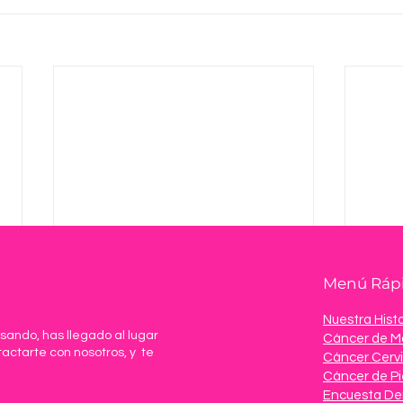
Menú Ráp
Nuestra Histo
sando, has llegado al lugar
Cáncer de 
tactarte con nosotros, y te
Cáncer Cervi
Cáncer de Pi
Encuesta De