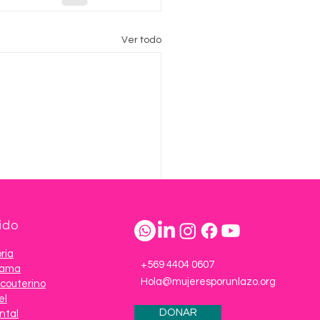
Ver todo
ido
ria
+569 4404 0607
Mama
Hola@mujeresporunlazo.org
couterino
el
DONAR
ntal