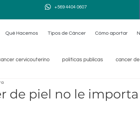
+569 4404 0607
Qué Hacemos
Tipos de Cáncer
Cómo aportar
N
cancer cervicouterino
politicas publicas
cancer de 
ra
n lazo
talleres
convenios
cancer de ovario
r de piel no le importa