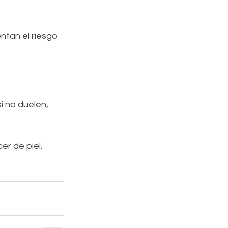
tan el riesgo 
i no duelen, 
r de piel. 