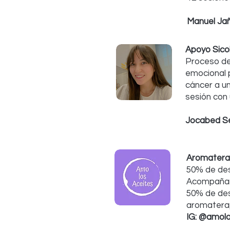
Manuel Ja
Apoyo Sico
Proceso de
emocional 
cáncer a un
sesión con 
Jocabed S
Aromatera
50% de des
Acompañam
50% de de
aromatera
IG: @amol