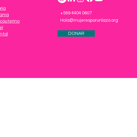
ria
+569 4404 0607
Mama
Hola@mujeresporunlazo.org
couterino
el
DONAR
ntal