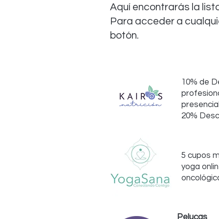
Aquí encontrarás la lis
Para acceder a cualquie
botón.
10% de D
profesiona
presencial
20% Descu
5 cupos m
yoga onlin
oncológic
Pelucas