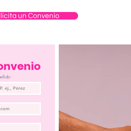
- Psicóloga en ser
Hospital Clínico Fé
licita un Convenio
- Socia de APCHI a
psicooncología de 
- Atenciones partic
clínica.

Convenio
ellido