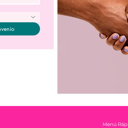
nvenio
Menú Ráp