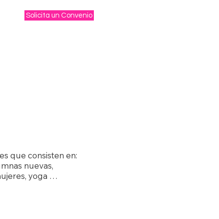
Solicita un Convenio
es que consisten en: 
umnas nuevas, 
ujeres, yoga 
ón y cierre.