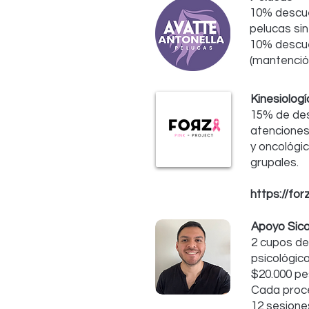
10% descue
pelucas sin
10% descue
(mantención
Kinesiologí
15% de de
atenciones
y oncológi
grupales.
https://for
Apoyo Sico
2 cupos de
psicológic
$20.000 pe
Cada proc
12 sesione