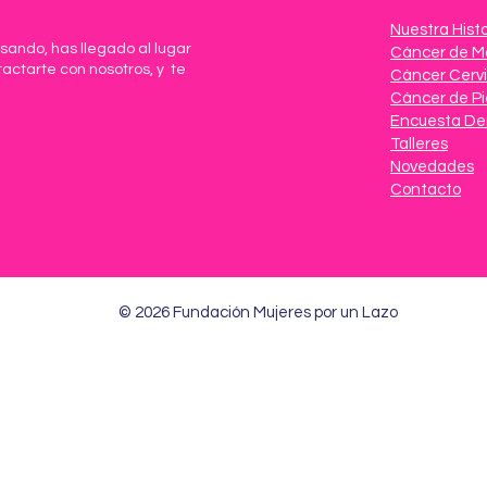
Nuestra Histo
sando, has llegado al lugar
Cáncer de 
tactarte con nosotros, y te
Cáncer Cervi
Cáncer de Pi
Encuesta De
Talleres
Novedades
Contacto
© 2026 Fundación Mujeres por un Lazo