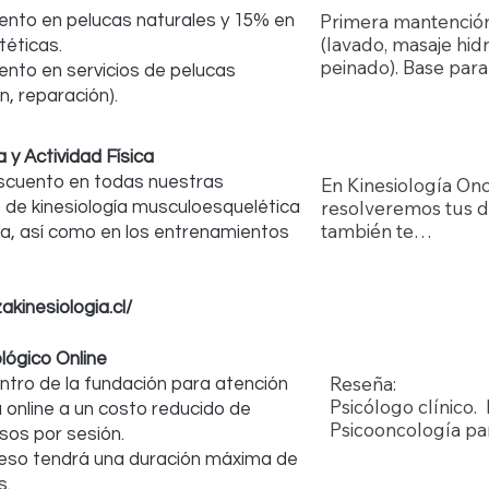
Primera mantención 
nto en pelucas naturales y 15% en
(lavado, masaje hidr
téticas.
peinado). Base para 
nto en servicios de pelucas
compra de peluca na
, reparación).
pelo del paciente si
domicilio zona orien
a y Actividad Física
pelucas a pacientes
necesiten.
scuento en todas nuestras
En Kinesiología Onco
resolveremos tus du
 de kinesiología musculoesquelética
también te

ca, así como en los entrenamientos
ayudaremos a aliviar
secundarios de los 
el cáncer, mejorar

zakinesiologia.cl/
su eficacia y reducir 
contribuyendo así a
lógico Online
de vida. 

Reseña:

ntro de la fundación para atención
En los entrenamient
Psicólogo clínico.
a online a un costo reducido de
mejorar tu calidad d
Psicooncología par
sos por sesión.
mujeres

Salud en Universid
a través del ejercic
eso tendrá una duración máxima de
Mg. (c) Counseling
los efectos de trat
s.