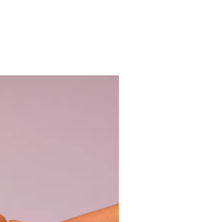
vicio de oncología 
lix Bulnes.

sociación de 
Chile.

ulares del área 