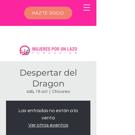
HAZTE SOCIO
Despertar del
Dragon
sáb, 18 oct
  |  
Chicureo
Las entradas no están a la
venta
Ver otros eventos