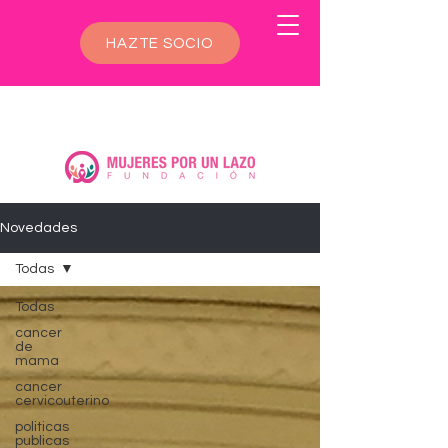
HAZTE SOCIO
Novedades
Todas
Todas
cancer
de
mama
cancer
cervicouterino
politicas
publicas